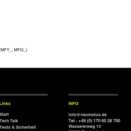
 (MFY_, MFQ_)
Links
INFO
Start
info@neomotus.de
Tel.: +49 (0) 170 60 26 700
Tech Talk
Wassererweg 13
Tests & Sicherheit