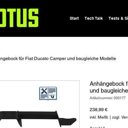
Start
Tech Talk
Tests & S
ngebock für Fiat Ducato Camper und baugleiche Modelle
Anhängebock f
und baugleiche
Artikelnummer: 300177
Preis
238,99 €
inkl. MwSt.
|
zzgl. Ve